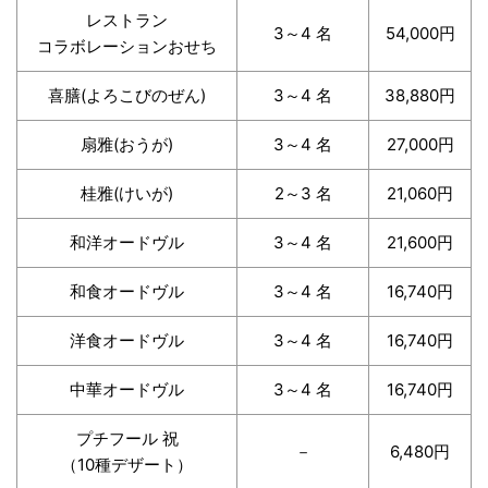
レストラン
3～4 名
54,000円
コラボレーションおせち
喜膳(よろこびのぜん)
3～4 名
38,880円
扇雅(おうが)
3～4 名
27,000円
桂雅(けいが)
2～3 名
21,060円
和洋オードヴル
3～4 名
21,600円
和食オードヴル
3～4 名
16,740円
洋食オードヴル
3～4 名
16,740円
中華オードヴル
3～4 名
16,740円
プチフール 祝
－
6,480円
（10種デザート）