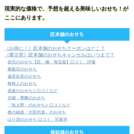
現実的な価格で、予想を超える美味しいおせち！が
ここにあります。
匠本舗のおせち
《お得に！》匠本舗のおせちクーポンはどこ？
《要注意》匠本舗のおせちキャンセルはいつまで？
岩元のおせち【匠、極、海宝箱】口コミ、評価
東観荘のおせち
遠音近音のおせち
林裕人のおせち
道楽のおせちと口コミなど
京都・華舞のおせち
「味ま野」のおせちと口コミなど
奥の細道「大田忠道」のおせち
はり清のおせち 口コミ、写真等
板前魂のおせち