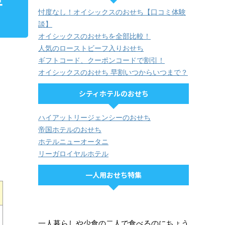
早
忖度なし！オイシックスのおせち【口コミ体験
談】
オイシックスのおせちを全部比較！
人気のローストビーフ入りおせち
ギフトコード、クーポンコードで割引！
オイシックスのおせち 早割いつからいつまで？
シティホテルのおせち
ハイアットリージェンシーのおせち
帝国ホテルのおせち
ホテルニューオータニ
リーガロイヤルホテル
一人用おせち特集
一人暮らしや少食の二人で食べるのにちょう