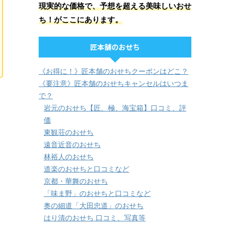
現実的な価格で、予想を超える美味しいおせ
ち！がここにあります。
匠本舗のおせち
《お得に！》匠本舗のおせちクーポンはどこ？
《要注意》匠本舗のおせちキャンセルはいつま
で？
岩元のおせち【匠、極、海宝箱】口コミ、評
価
東観荘のおせち
遠音近音のおせち
林裕人のおせち
道楽のおせちと口コミなど
京都・華舞のおせち
「味ま野」のおせちと口コミなど
奥の細道「大田忠道」のおせち
はり清のおせち 口コミ、写真等