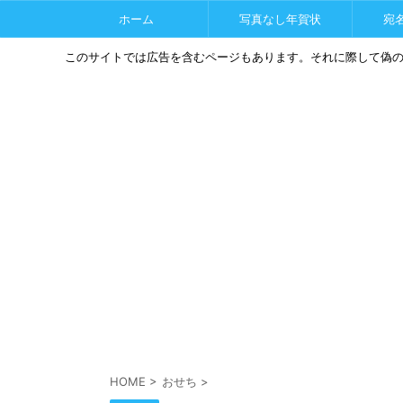
ホーム
写真なし年賀状
宛
このサイトでは広告を含むページもあります。それに際して偽
HOME
>
おせち
>