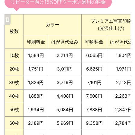
リピーター向け15%OFFクーポン適用の料金
プレミアム写真印刷
カラー
（光沢仕上げ）
枚数
印刷料金
はがき代込み
印刷料金
はがき代込
10枚
1,584円
2,214円
6,065円
1,804円
20枚
1,751円
3,011円
6,625円
1,971円
30枚
1,829円
3,719円
7,101円
2,113円
40枚
1,888円
4,408円
7,608円
2,263円
50枚
1,934円
5,084円
7,888円
2,347円
60枚
2,189円
5,969円
9,358円
2,784円