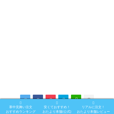
寒中見舞い注文
安くておすすめ！
リアルに注文！
おすすめランキング
おたより本舗(公式)
おたより本舗レビュー