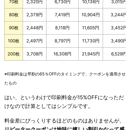
70枚
2,320円
6,730円
10,136円
3,015円
80枚
2,379円
7,419円
10,904円
3,244円
90枚
2,448円
8,118円
11,605円
3,452円
100枚
2,497円
8,797円
11,730円
3,490円
200枚
3,708円
16,308円
21,945円
6,529円
※印刷料金は早割の65％OFFのタイミングで、クーポンを適用させ
たもの
はい、というわけで印刷料金が15%OFFになっただ
けなので計算としてはシンプルです。
料金差にびっくりするほどのものはありませんが、
リピータークーポンは地味に嬉しい割引かなって感