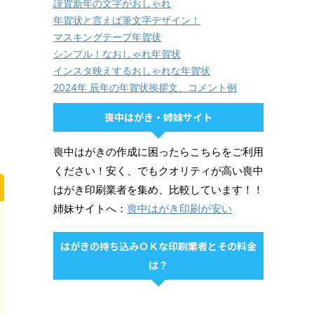
謹賀新年の文字がおしゃれ
年賀状と言えば筆文字デザイン！
マスキングテープ年賀状
シンプル！なおしゃれ年賀状
インスタ映えするおしゃれな年賀状
2024年 辰年の年賀状挨拶文、コメント例
喪中はがき・姉妹サイト
喪中はがきの作成に困ったらこちらをご利用
ください！安く、でもクオリティが高い喪中
はがき印刷業者を集め、比較しています！！
姉妹サイトへ：
喪中はがき印刷が安い
はがきの持ち込みＯＫな印刷業者とその料金
は？