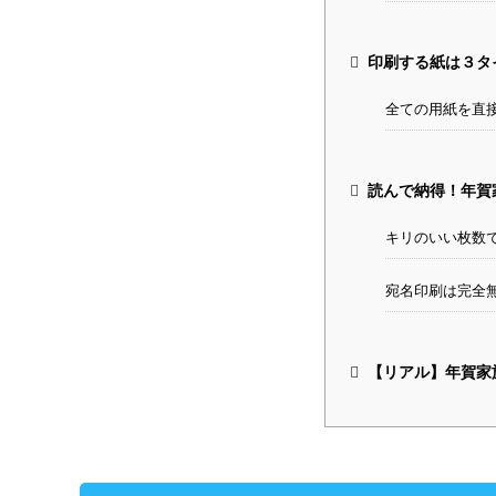
印刷する紙は３タ
全ての用紙を直
読んで納得！年賀
キリのいい枚数
宛名印刷は完全
【リアル】年賀家