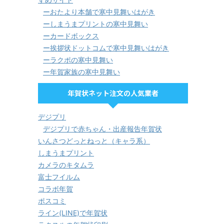
ーおたより本舗で寒中見舞いはがき
ーしまうまプリントの寒中見舞い
ーカードボックス
ー挨拶状ドットコムで寒中見舞いはがき
ーラクポの寒中見舞い
ー年賀家族の寒中見舞い
年賀状ネット注文の人気業者
デジプリ
デジプリで赤ちゃん・出産報告年賀状
いんさつどっとねっと（キャラ系）
しまうまプリント
カメラのキタムラ
富士フイルム
コラボ年賀
ポスコミ
ライン(LINE)で年賀状