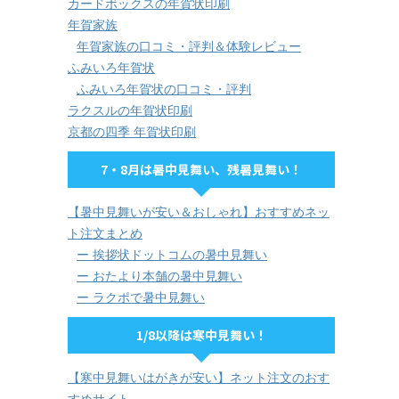
カードボックスの年賀状印刷
年賀家族
年賀家族の口コミ・評判＆体験レビュー
ふみいろ年賀状
ふみいろ年賀状の口コミ・評判
ラクスルの年賀状印刷
京都の四季 年賀状印刷
7・8月は暑中見舞い、残暑見舞い！
【暑中見舞いが安い＆おしゃれ】おすすめネッ
ト注文まとめ
ー 挨拶状ドットコムの暑中見舞い
ー おたより本舗の暑中見舞い
ー ラクポで暑中見舞い
1/8以降は寒中見舞い！
【寒中見舞いはがきが安い】ネット注文のおす
すめサイト