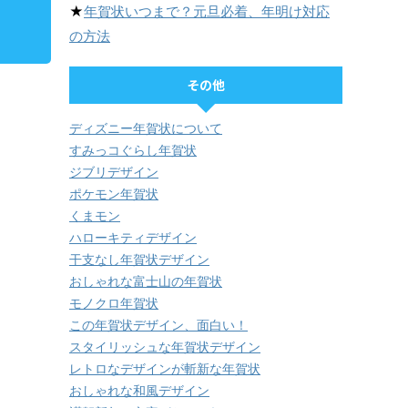
★
年賀状いつまで？元旦必着、年明け対応
の方法
その他
ディズニー年賀状について
すみっコぐらし年賀状
ジブリデザイン
ポケモン年賀状
くまモン
ハローキティデザイン
干支なし年賀状デザイン
おしゃれな富士山の年賀状
モノクロ年賀状
この年賀状デザイン、面白い！
スタイリッシュな年賀状デザイン
レトロなデザインが斬新な年賀状
おしゃれな和風デザイン