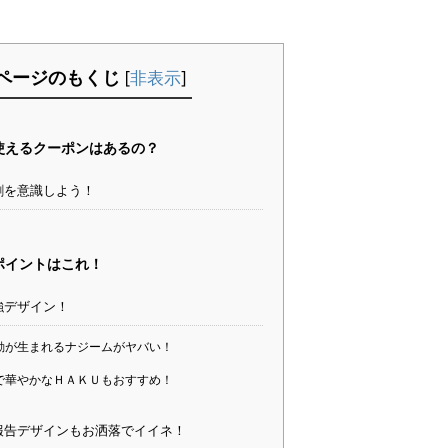
ページのもくじ
[
非表示
]
で使えるクーポンはあるの？
割を意識しよう！
のポイントはこれ！
強デザイン！
動が生まれるナジームがヤバい！
で華やかなＨＡＫＵもおすすめ！
報告デザインもお洒落でイイネ！