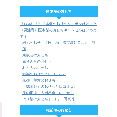
匠本舗のおせち
《お得に！》匠本舗のおせちクーポンはどこ？
《要注意》匠本舗のおせちキャンセルはいつま
で？
岩元のおせち【匠、極、海宝箱】口コミ、評
価
東観荘のおせち
遠音近音のおせち
林裕人のおせち
道楽のおせちと口コミなど
京都・華舞のおせち
「味ま野」のおせちと口コミなど
奥の細道「大田忠道」のおせち
はり清のおせち 口コミ、写真等
板前魂のおせち