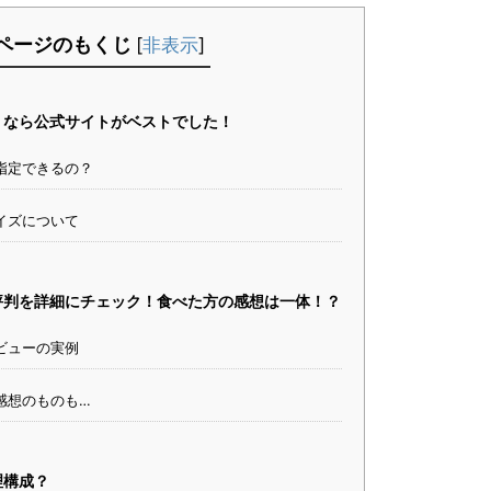
ページのもくじ
[
非表示
]
うなら公式サイトがベストでした！
指定できるの？
イズについて
評判を詳細にチェック！食べた方の感想は一体！？
ビューの実例
感想のものも…
理構成？